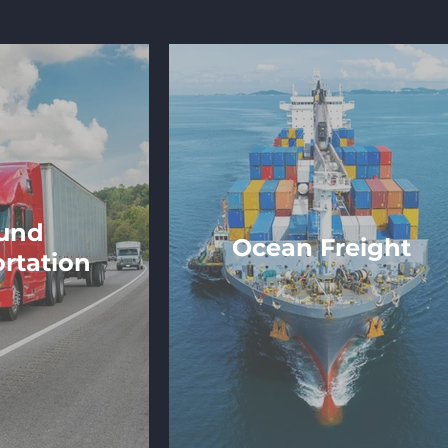
und
Ocean Freight
rtation