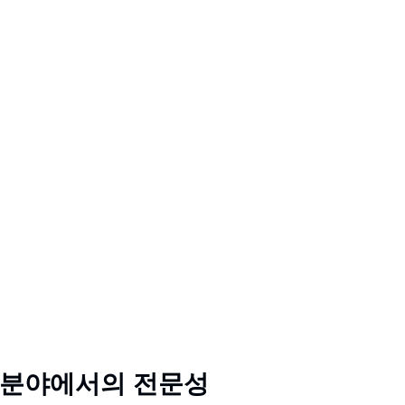
성장함에 따라 재고 관리와 증가하는 수요를 충족시키는
International Freight가 도와드립니다. 효율적인 재고
수 있는 맞춤형 솔루션을 제공합니다.
reight와 협력해야 할까요?
구니에서 고객의 문앞까지, 주문 처리 과정의 모든 단계를 
arcel Advantage 프로그램을 통해 주요 배송업체와 
있습니다.
 Warehouse와의 파트너십을 통해 전략적으로 배치된 광
더욱 신속한 주문 처리와 짧은 배송 시간을 실현합니다.
원활히 통합될 수 있도록 귀사의 팀과 긴밀히 협력하여 
 분야에서의 전문성